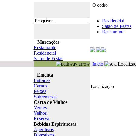
O cedro
Residencial
Salão de Festas
Restaurante
Marcações
Restaurante
Residencial
Salão de Festas
Início
Localiza
Ementa
Entradas
Carnes
Localização
Peixes
Sobremesas
Carta de Vinhos
Verdes
Velhos
Reserva
Bebidas Espirituosas
Aperitivos
Digestivos