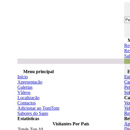
Re
Res
Sal
Menu principal
E
Início
En
Apresentação
Ca
Galerias
Pe
Vídeos
So
Localização
Ca
Contactos
Ve
Adicionar ao TomTom
Ve
Sabores do Sapo
Re
Estatísticas
Be
Visitantes Por País
Ape
Di
Totals Top 10