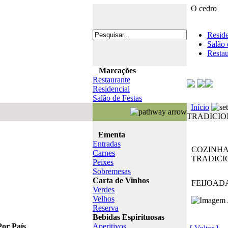
O cedro
Reside
Salão 
Restau
Marcações
Restaurante
Residencial
Salão de Festas
Início
TRADICI
Ementa
Entradas
COZINH
Carnes
TRADICI
Peixes
Sobremesas
Carta de Vinhos
FEIJOAD
Verdes
Velhos
Reserva
Bebidas Espirituosas
Por País
Aperitivos