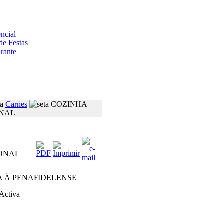
ncial
de Festas
rante
Carnes
COZINHA
ONAL
A
ONAL
A À PENAFIDELENSE