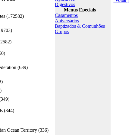
[ Voltar ]
Digestivos
Menus Epeciais
Casamentos
tes (172582)
Aniversários
Baptizados & Comunhões
19703)
Grupos
2582)
60)
deration (639)
8)
)
(349)
s (344)
ian Ocean Territory (336)