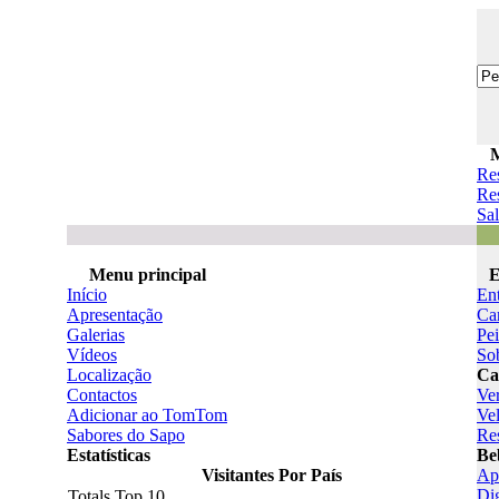
Re
Res
Sal
Menu principal
E
Início
En
Apresentação
Ca
Galerias
Pe
Vídeos
So
Localização
Ca
Contactos
Ve
Adicionar ao TomTom
Ve
Sabores do Sapo
Re
Estatísticas
Be
Visitantes Por País
Ape
Di
Totals Top 10