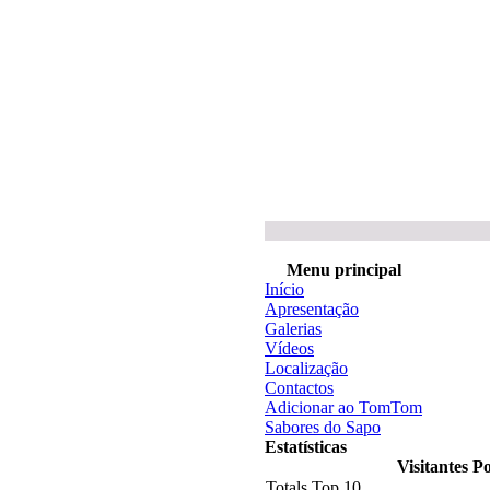
Menu principal
Início
Apresentação
Galerias
Vídeos
Localização
Contactos
Adicionar ao TomTom
Sabores do Sapo
Estatísticas
Visitantes P
Totals Top 10