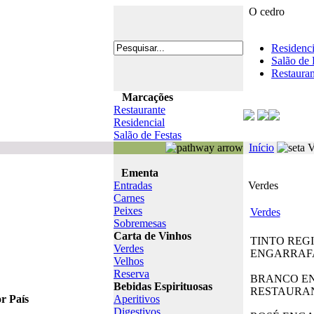
O cedro
Residenci
Salão de 
Restauran
Marcações
Restaurante
Residencial
Salão de Festas
Início
V
Ementa
Entradas
Verdes
Carnes
Peixes
Verdes
Sobremesas
Carta de Vinhos
TINTO REG
Verdes
ENGARRAF
Velhos
Reserva
BRANCO E
Bebidas Espirituosas
RESTAURA
or País
Aperitivos
Digestivos