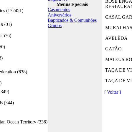
ROSÉ ENG
Menus Epeciais
RESTAURA
Casamentos
tes (172451)
Aniversários
CASAL GAR
Baptizados & Comunhões
19701)
Grupos
MURALHA
2576)
AVELÊDA
60)
GATÃO
8)
MATEUS RO
TAÇA DE V
deration (638)
TAÇA DE V
)
(349)
[ Voltar ]
s (344)
ian Ocean Territory (336)