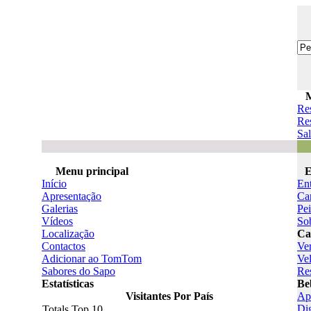
Re
Res
Sal
Menu principal
E
Início
En
Apresentação
Ca
Galerias
Pe
Vídeos
So
Localização
Ca
Contactos
Ve
Adicionar ao TomTom
Ve
Sabores do Sapo
Re
Estatísticas
Be
Visitantes Por País
Ape
Di
Totals Top 10