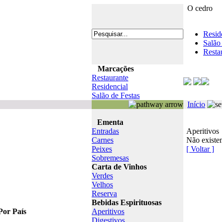
O cedro
Resid
Salão
Resta
Marcações
Restaurante
Residencial
Salão de Festas
Início
Ementa
Entradas
Aperitivos
Carnes
Não existem
Peixes
[ Voltar ]
Sobremesas
Carta de Vinhos
Verdes
Velhos
Reserva
Bebidas Espirituosas
Por País
Aperitivos
Digestivos