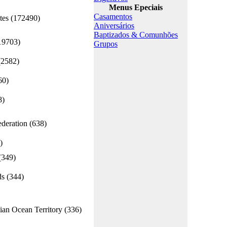
Menus Epeciais
Casamentos
tes (172490)
Aniversários
Baptizados & Comunhões
19703)
Grupos
2582)
60)
8)
deration (638)
)
(349)
s (344)
ian Ocean Territory (336)