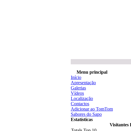
Menu principal
Início
Apresentação
Galerias
Vídeos
Localização
Contactos
Adicionar ao TomTom
Sabores do Sapo
Estatísticas
Visitantes 
Totals Top 10